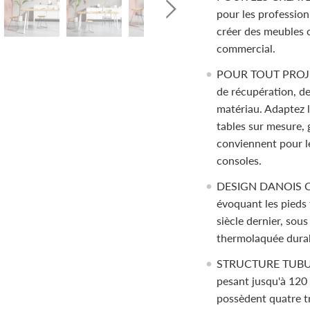
pour les professionn
créer des meubles
commercial.
POUR TOUT PROJET 
de récupération, d
matériau. Adaptez 
tables sur mesure,
conviennent pour le
consoles.
DESIGN DANOIS CO
évoquant les pieds
siècle dernier, sou
thermolaquée durable
STRUCTURE TUBULA
pesant jusqu'à 120
possèdent quatre tr