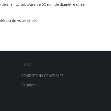
cle dernier. La tubulure de 50 mm de diamètre offre
tériau de votre choix.
LEGAL
CONDITIONS GENERALES
Vie privée