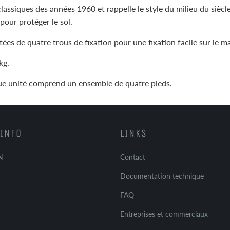
l classiques des années 1960 et rappelle le style du milieu du siè
pour protéger le sol.
es de quatre trous de fixation pour une fixation facile sur le ma
kg.
que unité comprend un ensemble de quatre pieds.
INFO
LINKS
N
Contact
Documentation technique
FAQ
Entreprises et commerciaux