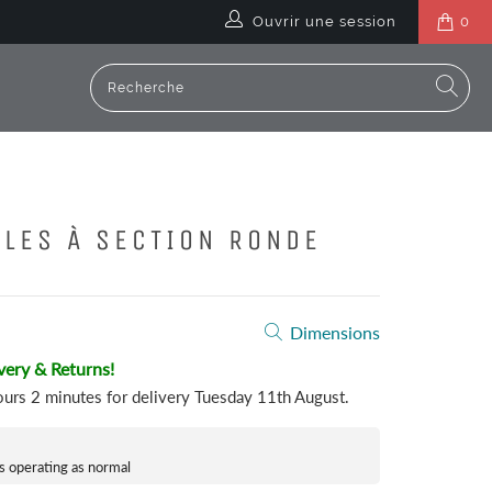
Ouvrir une session
0
PLES À SECTION RONDE
Dimensions
very & Returns!
ours 2 minutes
for delivery
Tuesday 11th August
.
s operating as normal