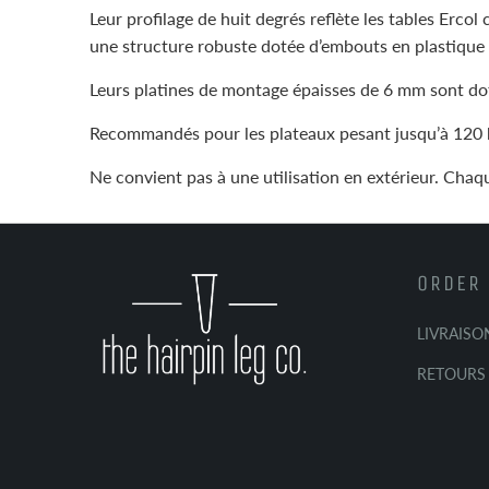
Leur profilage de huit degrés reflète les tables Erco
une structure robuste dotée d’embouts en plastique 
Leurs platines de montage épaisses de 6 mm sont doté
Recommandés pour les plateaux pesant jusqu’à 120 
Ne convient pas à une utilisation en extérieur. Cha
ORDER 
LIVRAISO
RETOURS