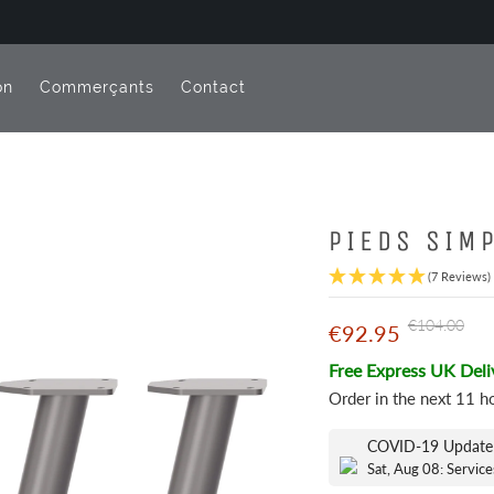
on
Commerçants
Contact
PIEDS SIM
(7 Reviews)
€104.00
€92.95
Free Express UK Deli
Order in the next
11 h
COVID-19 Update
Sat, Aug 08: Service